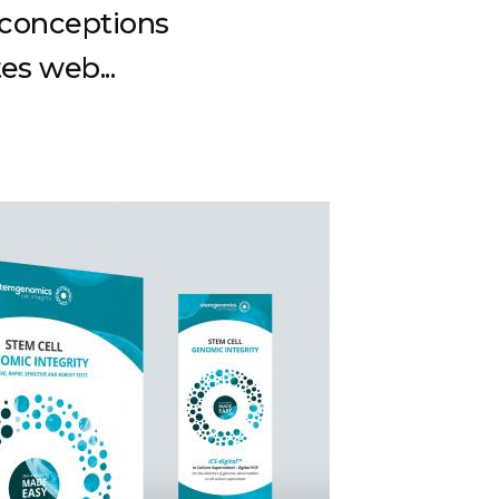
s conceptions
tes web...