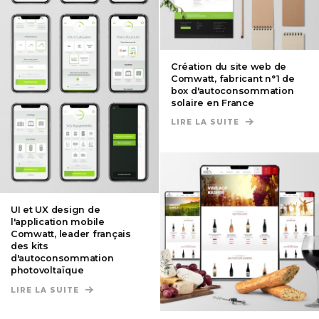
Création du site web de
Comwatt, fabricant n°1 de
box d'autoconsommation
solaire en France
LIRE LA SUITE
DE CRÉATION D
UI et UX design de
l'application mobile
Comwatt, leader français
des kits
d'autoconsommation
photovoltaïque
LIRE LA SUITE
DE UI ET UX DESIGN DE L'APPLICATION MOBIL