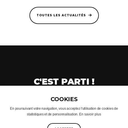
TOUTES LES ACTUALITÉS
C'EST PARTI !
CRÉONS VOTRE PROJET
En poursuivant votre navigation, vous acceptez l'utilisation de cookies de
statistiques et de personnalisation.
En savoir plus
© CACONCEPT 2005 - 2025
FACEBOOK
INSTAGRAM
PINTEREST