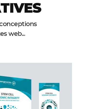
TIVES
s conceptions
tes web...