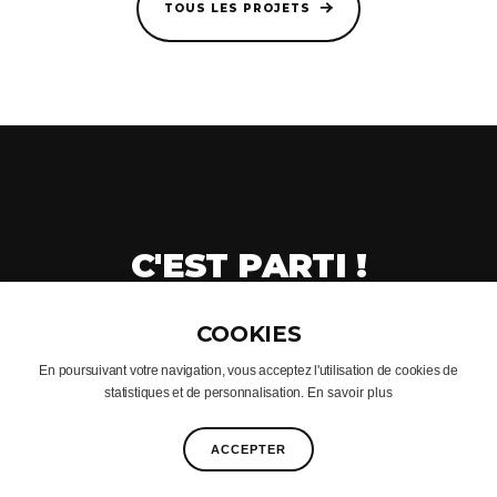
TOUS LES PROJETS
C'EST PARTI !
CRÉONS VOTRE PROJET
En poursuivant votre navigation, vous acceptez l'utilisation de cookies de
statistiques et de personnalisation.
En savoir plus
© CACONCEPT 2005 - 2025
FACEBOOK
INSTAGRAM
PINTEREST
ACCEPTER
YOUTUBE
LINKEDIN
TWITTER
MENTIONS
LIENS
COOKIES