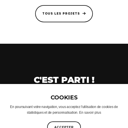
TOUS LES PROJETS
C'EST PARTI !
CRÉONS VOTRE PROJET
En poursuivant votre navigation, vous acceptez l'utilisation de cookies de
statistiques et de personnalisation.
En savoir plus
© CACONCEPT 2005 - 2025
FACEBOOK
INSTAGRAM
PINTEREST
ACCEPTER